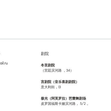
務
剧院
il.ru
冬宫剧院
（宫廷滨河路 ，34）
宫剧院（音乐喜剧剧院）
意大利街，13
极光（阿芙罗拉）芭蕾舞剧场
皮罗国福斯卡娅滨河路， 5/2 。