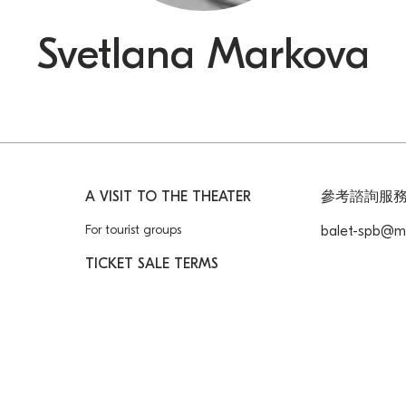
Svetlana Markova
A VISIT TO THE THEATER
參考諮詢服
For tourist groups
balet-spb@ma
TICKET SALE TERMS