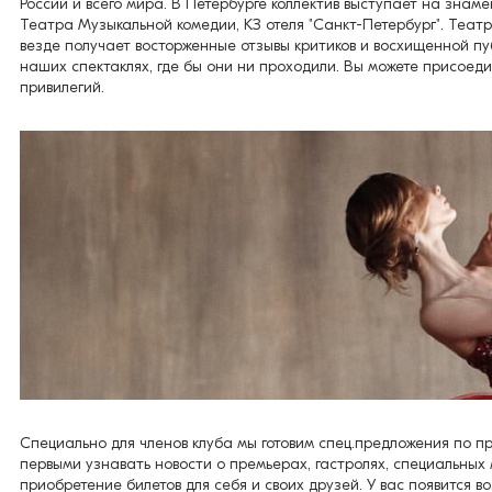
России и всего мира. В Петербурге коллектив выступает на знам
Театра Музыкальной комедии, КЗ отеля "Санкт-Петербург". Теат
везде получает восторженные отзывы критиков и восхищенной пу
наших спектаклях, где бы они ни проходили. Вы можете присоеди
привилегий.
Специально для членов клуба мы готовим спец.предложения по пр
первыми узнавать новости о премьерах, гастролях, специальных
приобретение билетов для себя и своих друзей. У вас появится в