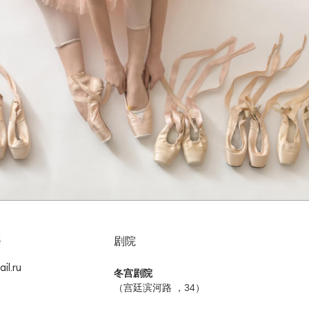
務
剧院
il.ru
冬宫剧院
（宫廷滨河路 ，34）