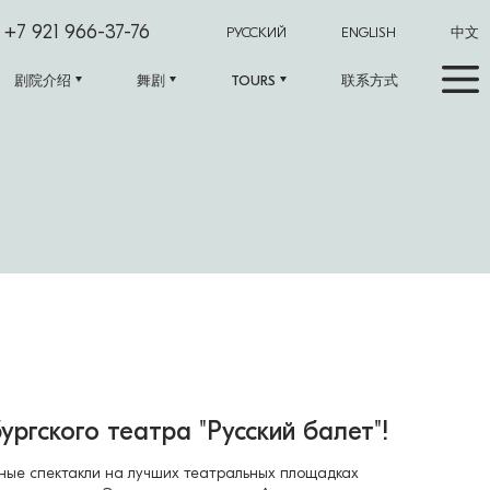
+7 921 966-37-76
РУССКИЙ
ENGLISH
中文
剧院介绍
舞剧
TOURS
联系方式
ргского театра "Русский балет"!
тные спектакли на лучших театральных площадках