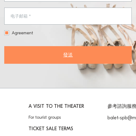
Agreement
發送
A VISIT TO THE THEATER
參考諮詢服
For tourist groups
balet-spb@ma
TICKET SALE TERMS