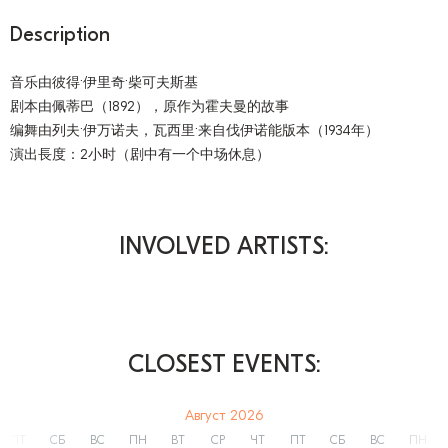
Description
音乐由彼得·伊里奇·柴可夫斯基
剧本由佩蒂巴（1892），原作为霍夫曼的故事
编舞由列夫·伊万诺夫，瓦西里·来自伐伊诺能版本（1934年）
演出長度：2小时（剧中有一个中场休息）
INVOLVED ARTISTS:
CLOSEST EVENTS:
август 2026
ПТ
СБ
ВС
ПН
ВТ
СР
ЧТ
ПТ
СБ
ВС
ПН