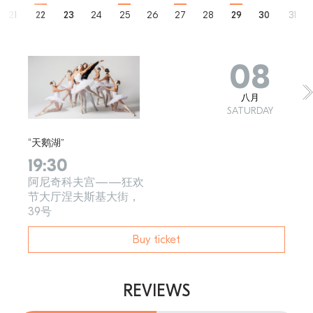
21
22
23
24
25
26
27
28
29
30
31
08
八月
SATURDAY
“天鹅湖”
“天鹅
19:30
19:
阿尼奇科夫宫——狂欢
极光
节大厅涅夫斯基大街，
舞剧
39号
Buy ticket
REVIEWS