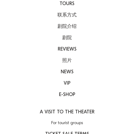
TOURS
联系方式
剧院介绍
剧院
REVIEWS
照片
NEWS
VIP
E-SHOP
A VISIT TO THE THEATER
For tourist groups