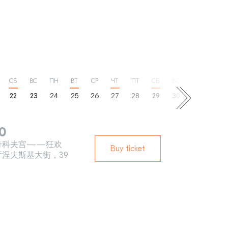
СБ
ВС
ПН
ВТ
СР
ЧТ
ПТ
СБ
ВС
ПН
22
23
24
25
26
27
28
29
30
31
30
11
奇科夫宫——狂欢
Buy ticket
厅涅夫斯基大街，39
八月
TUESDAY