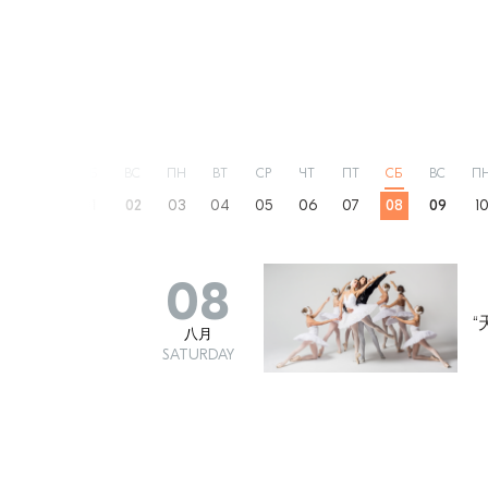
ПТ
СБ
ВС
ПН
ВТ
СР
ЧТ
ПТ
СБ
ВС
П
31
01
02
03
04
05
06
07
08
09
1
08
“
八月
SATURDAY