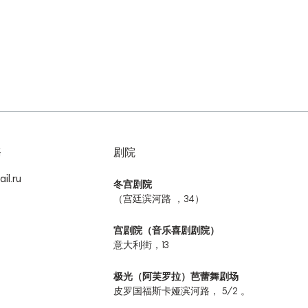
務
剧院
il.ru
冬宫剧院
（宫廷滨河路 ，34）
宫剧院（音乐喜剧剧院）
意大利街，13
极光（阿芙罗拉）芭蕾舞剧场
皮罗国福斯卡娅滨河路， 5/2 。