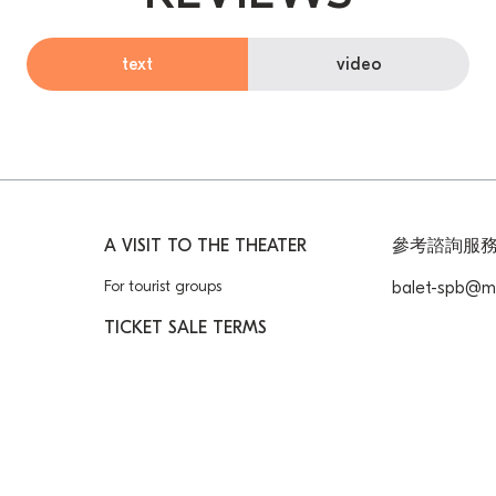
text
video
A VISIT TO THE THEATER
參考諮詢服
For tourist groups
balet-spb@ma
TICKET SALE TERMS