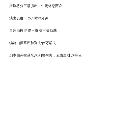
舞剧将分三场演出，中场休息两次
演出長度： 2小时30分钟
音乐由彼得·伊里奇·柴可夫斯基
编舞由佩蒂巴和列夫·伊万诺夫
剧本由弗拉基米尔·别格窃夫，瓦西里·捷尔特色