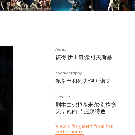
Music
彼得·伊里奇·柴可夫斯基
choreography
佩蒂巴和列夫·伊万诺夫
Libretto
剧本由弗拉基米尔·别格窃
夫，瓦西里·捷尔特色
View a fragment from the
performance