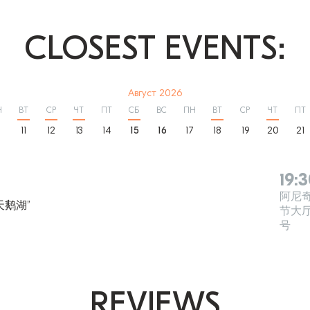
CLOSEST EVENTS:
август 2026
Н
ВТ
СР
ЧТ
ПТ
СБ
ВС
ПН
ВТ
СР
ЧТ
ПТ
0
11
12
13
14
15
16
17
18
19
20
21
19:
阿尼
天鹅湖”
节大
号
REVIEWS