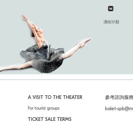
演出计划
A VISIT TO THE THEATER
參考諮詢服
For tourist groups
balet-spb@ma
TICKET SALE TERMS