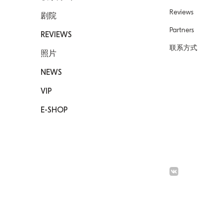
Reviews
剧院
Partners
REVIEWS
联系方式
照片
NEWS
VIP
E-SHOP